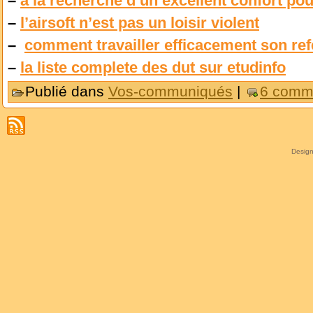
–
a la recherche d un excellent confort p
–
l’airsoft n’est pas un loisir violent
–
comment travailler efficacement son re
–
la liste complete des dut sur etudinfo
Publié dans
Vos-communiqués
|
6 comme
Desig