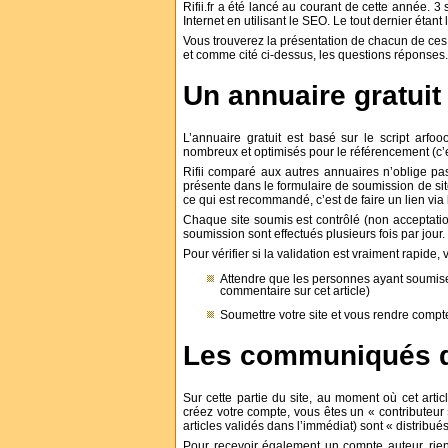
Rifii.fr a été lancé au courant de cette année. 3 
Internet en utilisant le SEO. Le tout dernier étant
Vous trouverez la présentation de chacun de ces 
et comme cité ci-dessus, les questions réponses.
Un annuaire gratuit
L’annuaire gratuit est basé sur le script arf
nombreux et optimisés pour le référencement (c’e
Rifii comparé aux autres annuaires n’oblige p
présente dans le formulaire de soumission de si
ce qui est recommandé, c’est de faire un lien via
Chaque site soumis est contrôlé (non acceptati
soumission sont effectués plusieurs fois par jour.
Pour vérifier si la validation est vraiment rapide,
Attendre que les personnes ayant soumisen
commentaire sur cet article)
Soumettre votre site et vous rendre comp
Les communiqués de 
Sur cette partie du site, au moment où cet arti
créez votre compte, vous êtes un « contributeur 
articles validés dans l’immédiat) sont « distribués
Pour recevoir également un compte auteur, rien