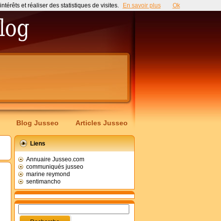
érêts et réaliser des statistiques de visites.
En savoir plus
Ok
Blog Jusseo
Articles Jusseo
Liens
Annuaire Jusseo.com
communiqués jusseo
marine reymond
sentimancho