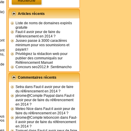
ite
cle)
Articles récents
Liste de noms de domaines expirés
gratuite
Faut-il avoir peur de faire du
référencement en 2014 ?
ont
Jusseo passe à 3000 caractères
minimum pour vos soumissions et
payant !
ent
Privilégiez la rédaction web pour
ns,
publier des communiqués sur
Référencement Manuel
 de
Concours seo2012.fr :Sentimancho
Commentaires récents
Setra
dans
Faut-il avoir peur de faire
du référencement en 2014 ?
jérome@Compte Paypal
dans
Faut-il
avoir peur de faire du référencement
en 2014 ?
Meteo Nice
dans
Faut-il avoir peur de
faire du référencement en 2014 ?
ous
jérome@Compte leboncoin
dans
Faut-
vos
il avoir peur de faire du référencement
en 2014 ?
ues
Samuel
dans
Faut-il avoir peur de faire