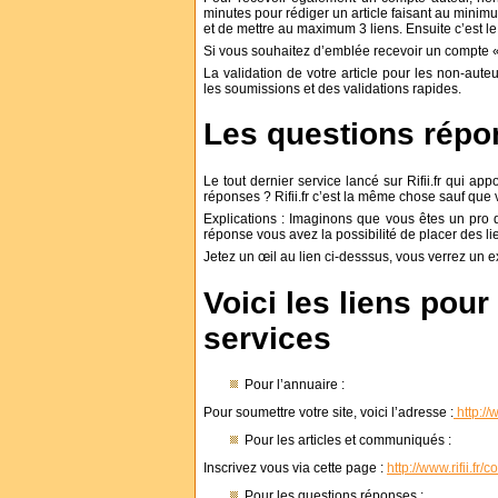
minutes pour rédiger un article faisant au minim
et de mettre au maximum 3 liens. Ensuite c’est 
Si vous souhaitez d’emblée recevoir un compte « 
La validation de votre article pour les non-aute
les soumissions et des validations rapides.
Les questions rép
Le tout dernier service lancé sur Rifii.fr qui a
réponses ? Rifii.fr c’est la même chose sauf que 
Explications : Imaginons que vous êtes un pro 
réponse vous avez la possibilité de placer des lie
Jetez un œil au lien ci-desssus, vous verrez un
Voici les liens pou
services
Pour l’annuaire :
Pour soumettre votre site, voici l’adresse :
http://
Pour les articles et communiqués :
Inscrivez vous via cette page :
http://www.rifii.fr
Pour les questions réponses :