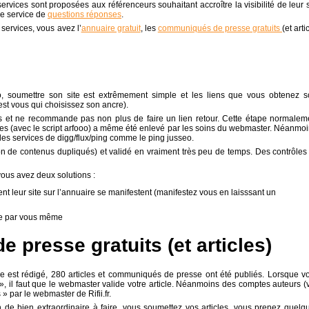
services sont proposées aux référenceurs souhaitant accroître la visibilité de leur s
 le service de
questions réponses
.
services, vous avez l’
annuaire gratuit
, les
communiqués de presse gratuits
(et arti
ooo, soumettre son site est extrêmement simple et les liens que vous obtenez s
st vous qui choisissez son ancre).
as et ne recommande pas non plus de faire un lien retour. Cette étape normalem
tes (avec le script arfooo) a même été enlevé par les soins du webmaster. Néanmoi
 les services de digg/flux/ping comme le ping jusseo.
on de contenus dupliqués) et validé en vraiment très peu de temps. Des contrôles
 vous avez deux solutions :
t leur site sur l’annuaire se manifestent (manifestez vous en laisssant un
te par vous même
presse gratuits (et articles)
cle est rédigé, 280 articles et communiqués de presse ont été publiés. Lorsque v
», il faut que le webmaster valide votre article. Néanmoins des comptes auteurs (
 » par le webmaster de Rifii.fr.
 de bien extraordinaire à faire, vous soumettez vos articles, vous prenez quelq