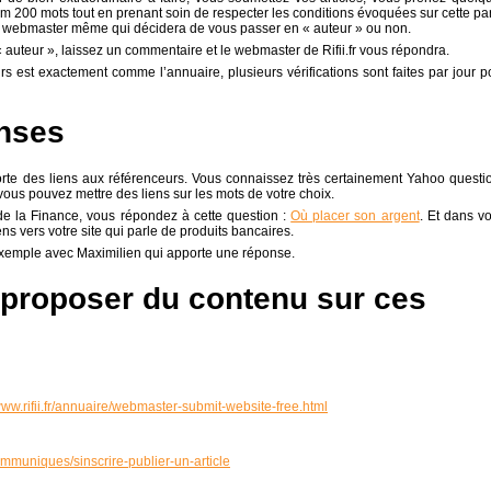
um 200 mots tout en prenant soin de respecter les conditions évoquées sur cette par
le webmaster même qui décidera de vous passer en « auteur » ou non.
auteur », laissez un commentaire et le webmaster de Rifii.fr vous répondra.
urs est exactement comme l’annuaire, plusieurs vérifications sont faites par jour p
onses
pporte des liens aux référenceurs. Vous connaissez très certainement Yahoo questi
vous pouvez mettre des liens sur les mots de votre choix.
de la Finance, vous répondez à cette question :
Où placer son argent
. Et dans vo
ns vers votre site qui parle de produits bancaires.
 exemple avec Maximilien qui apporte une réponse.
r proposer du contenu sur ces
www.rifii.fr/annuaire/webmaster-submit-website-free.html
/communiques/sinscrire-publier-un-article