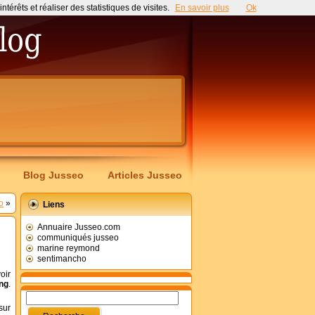
érêts et réaliser des statistiques de visites.
En savoir plus
Ok
Blog Jusseo
Articles Jusseo
o
»
Liens
Annuaire Jusseo.com
communiqués jusseo
marine reymond
sentimancho
oir
ing
.
sur