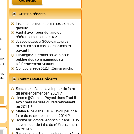
Articles récents
Liste de noms de domaines expirés
gratuite
Faut-il avoir peur de faire du
référencement en 2014 ?
cas
Jusseo passe à 3000 caractères
minimum pour vos soumissions et
ses
payant !
Privilégiez la rédaction web pour
 un
publier des communiqués sur
ans
Référencement Manuel
Concours seo2012.fr :Sentimancho
tte
era
Commentaires récents
ans
Setra
dans
Faut-il avoir peur de faire
du référencement en 2014 ?
jérome@Compte Paypal
dans
Faut-il
avoir peur de faire du référencement
en 2014 ?
Meteo Nice
dans
Faut-il avoir peur de
faire du référencement en 2014 ?
jérome@Compte leboncoin
dans
Faut-
il avoir peur de faire du référencement
en 2014 ?
Samuel
dans
Faut-il avoir peur de faire