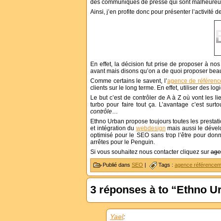
des communiqués de presse qui sont malheureus
Ainsi, j’en profite donc pour présenter l’activité
En effet, la décision fut prise de proposer à 
avant mais disons qu’on a de quoi proposer beauc
Comme certains le savent, l’
agence de référen
clients sur le long terme. En effet, utiliser des lo
Le but c’est de contrôler de A à Z où vont les li
turbo pour faire tout ça. L’avantage c’est surt
contrôle
…
Ethno Urban propose toujours toutes les prestati
et intégration du
webdesign
mais aussi le dévelo
optimisé pour le SEO sans trop l’être pour do
arrêtes pour le Penguin.
Si vous souhaitez nous contacter cliquez sur
age
Publié dans
SEO
|
Tags :
agence référencem
3 réponses à to “Ethno U
Yael
: