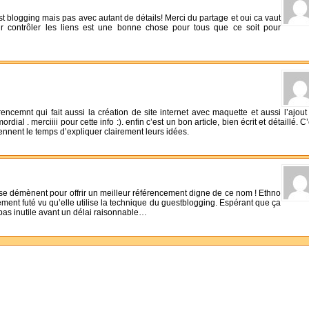
t blogging mais pas avec autant de détails! Merci du partage et oui ca vaut
ir contrôler les liens est une bonne chose pour tous que ce soit pour
encemnt qui fait aussi la création de site internet avec maquette et aussi l’ajout
al . merciiii pour cette info :). enfin c’est un bon article, bien écrit et détaillé. C’
ennent le temps d’expliquer clairement leurs idées.
s se démènent pour offrir un meilleur référencement digne de ce nom ! Ethno
ment futé vu qu’elle utilise la technique du guestblogging. Espérant que ça
pas inutile avant un délai raisonnable…