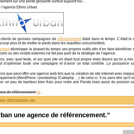
ement sur une pente glissante surtout aujourd’hui…
 de l’agence Ethno Urban.
nos clients de grosses campagnes de
référencement
étalé dans le temps. C’était le 
oup plus et de mettre le pieds dans les requêtes concurrentiels.
cement
développe la plupart du temps ses propres outils afin d’en faire bénéficier 
giciels ou des scripts externes ne fait pas parti de la stratégie de l’agence.
ens, avec quel texte, et sur quel site en étant tout propre mais disons qu’on a mis
out d’optimiser toute une campagne et d’avoir un total contrôle.
La puissance s
ons que peut offrir une agence web tels que la création de site internet avec maque
ppement (WordPress / prestashop /Cakephp …) de celui-ci. Il va sans dire qu’il s
nner un peu de bambou bien frais pour notre ami Panda mais aussi du poisson s
nce de référencement
ici
.
ent
,
référencement
,
seo
rban une agence de référencement.”