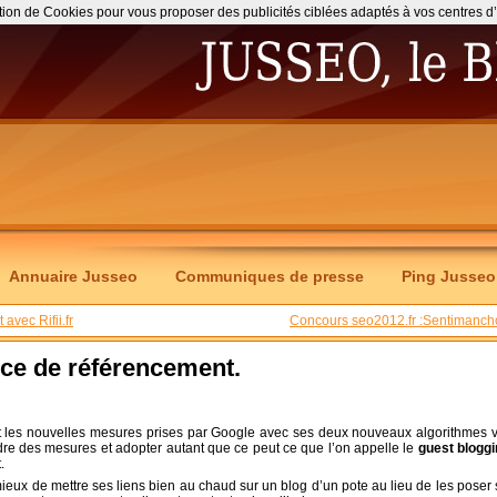
ation de Cookies pour vous proposer des publicités ciblées adaptés à vos centres d’int
Annuaire Jusseo
Communiques de presse
Ping Jusseo
avec Rifii.fr
Concours seo2012.fr :Sentimanch
ce de référencement.
t les nouvelles mesures prises par Google avec ses deux nouveaux algorithmes v
ndre des mesures et adopter autant que ce peut ce que l’on appelle le
guest blogg
.
eux de mettre ses liens bien au chaud sur un blog d’un pote au lieu de les poser 