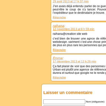
29 avril 2013 at 17 h 37 min
J’en avais déjà entendu parler de ce gues
peut-être le coup de s’y lancer. Pouvo
l’expéditeur que le destinataire je trouve.
Répondre
raihana
:
12 novembre 2013 at 8 h 59 min
raihana@creation site web
c’est bien de trouver une agnce de référ
webdesign. variment c’est une chose primordi
de plus en plus rare les personnes qui pr
Répondre
Emma
:
17 décembre 2013 at 12 h 29 min
Ça fait plaisir de voir que des personne
Urban est plutôt une agence de référence
durera et surtout que google ne le rende 
Répondre
Laisser un commentaire
Nom (obligatoire)