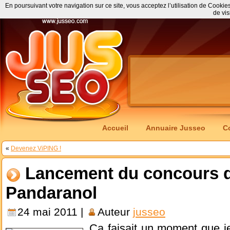
En poursuivant votre navigation sur ce site, vous acceptez l’utilisation de Cookie
de vis
Accueil
Annuaire Jusseo
C
«
Devenez ViPING !
Lancement du concours d
Pandaranol
24 mai 2011 |
Auteur
jusseo
Ca faisait un moment que je