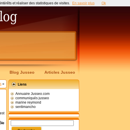
érêts et réaliser des statistiques de visites.
En savoir plus
Ok
Blog Jusseo
Articles Jusseo
s
»
Liens
Annuaire Jusseo.com
communiqués jusseo
marine reymond
sentimancho
est
ôle