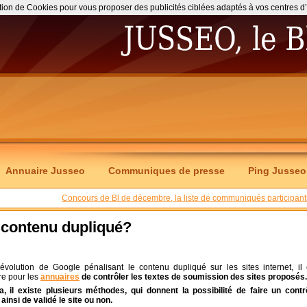
ation de Cookies pour vous proposer des publicités ciblées adaptés à vos centres d’int
Annuaire Jusseo
Communiques de presse
Ping Jusseo
Concours de Bl de décembre, la liste de communiqués participant
 contenu dupliqué?
’évolution de Google pénalisant le contenu dupliqué sur les sites internet, il 
re pour les
annuaires
de contrôler les textes de soumission des sites proposés.
a, il existe plusieurs méthodes, qui donnent la possibilité de faire un contr
 ainsi de validé le site ou non.