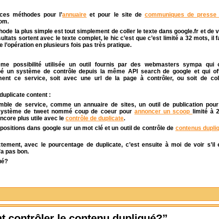
e ces méthodes pour l’
annuaire
et pour le site de
communiques de press
om.
ode la plus simple est tout simplement de coller le texte dans google.fr et de v
sultats sortent avec le texte complet, le hic c’est que c’est limité a 32 mots, il f
e l’opération en plusieurs fois pas très pratique.
me possibilité utilisée un outil fournis par des webmasters sympa qui 
é un système de contrôle depuis la même API search de google et qui of
ment ce service, soit avec une url de la page à contrôler, ou soit de col
duplicate content :
mble de service, comme un annuaire de sites, un outil de publication pour
 système de tweet nommé coup de coeur pour
annoncer un scoop
limité à 
core plus utile avec le
contrôle de duplicate
.
positions dans google sur un mot clé et un outil de contrôle de
contenus dupli
ctement, avec le pourcentage de duplicate, c’est ensuite à moi de voir s’il 
’a pas bon.
ué?
 contrôler le contenu dupliqué?”