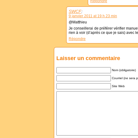
Répondre
SWCF
:
9 janvier 2011 at 19 h 23 min
@Matthieu
Je conseillerai de préférer vérifier ma
rien à voir (d’après ce que je sais) avec le
Répondre
Laisser un commentaire
Nom (obligatoire)
Courriel (ne sera p
Site Web