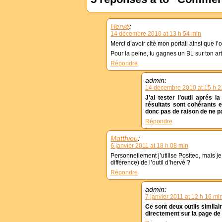
Hervé
:
14 décembre 2010 at 13 h 54 min
Merci d’avoir cité mon portail ainsi que l’
Pour la peine, tu gagnes un BL sur ton arti
Répondre
admin:
14 décembre 2010 at 15 h 2
J’ai tester l’outil aprés 
résultats sont cohérants e
donc pas de raison de ne pa
Répondre
Matthieu
:
6 janvier 2011 at 18 h 08 min
Personnellement j’utilise Positeo, mais je
différence) de l’outil d’hervé ?
Répondre
admin:
7 janvier 2011 at 12 h 16 mi
Ce sont deux outils similai
directement sur la page de 