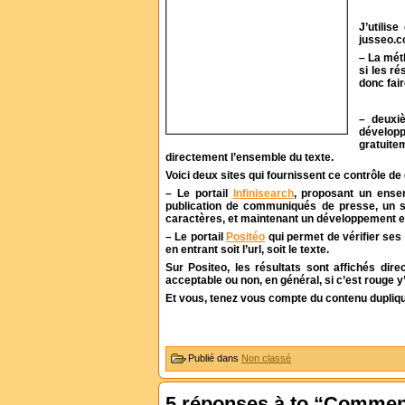
J’utilis
jusseo.c
– La méth
si les ré
donc fair
– deuxiè
développ
gratuite
directement l’ensemble du texte.
Voici deux sites qui fournissent ce contrôle de 
– Le portail
Infinisearch
, proposant un ense
publication de communiqués de presse, un
caractères, et maintenant un développement en
– Le portail
Positéo
qui permet de vérifier ses 
en entrant soit l’url, soit le texte.
Sur Positeo, les résultats sont affichés dire
acceptable ou non, en général, si c’est rouge y
Et vous, tenez vous compte du contenu dupliq
Publié dans
Non classé
5 réponses à to “Comment