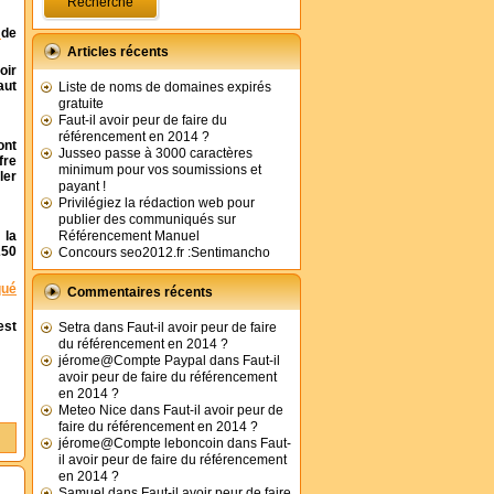
e
de
Articles récents
oir
aut
Liste de noms de domaines expirés
gratuite
Faut-il avoir peur de faire du
référencement en 2014 ?
ont
Jusseo passe à 3000 caractères
fre
minimum pour vos soumissions et
ler
payant !
Privilégiez la rédaction web pour
publier des communiqués sur
 la
Référencement Manuel
250
Concours seo2012.fr :Sentimancho
qué
Commentaires récents
est
Setra
dans
Faut-il avoir peur de faire
du référencement en 2014 ?
jérome@Compte Paypal
dans
Faut-il
avoir peur de faire du référencement
en 2014 ?
Meteo Nice
dans
Faut-il avoir peur de
faire du référencement en 2014 ?
jérome@Compte leboncoin
dans
Faut-
il avoir peur de faire du référencement
en 2014 ?
Samuel
dans
Faut-il avoir peur de faire