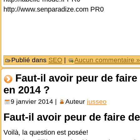
http://www.senparadize.com PR0
Publié dans
SEO
|
Aucun commentaire »
Faut-il avoir peur de fair
en 2014 ?
9 janvier 2014 |
Auteur
jusseo
Faut-il avoir peur de faire d
Voilà, la question est posée!